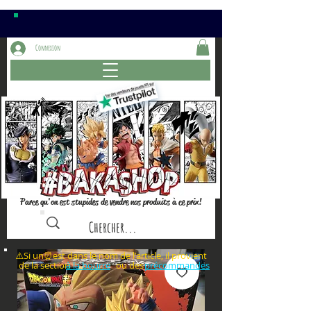
Connexion
Parce qu'on est stupides de vendre nos produits à ce prix!
⚠️Si un⏰est dans le nom de l'article, il provient
de la section ou des
à la bourre
précommandes