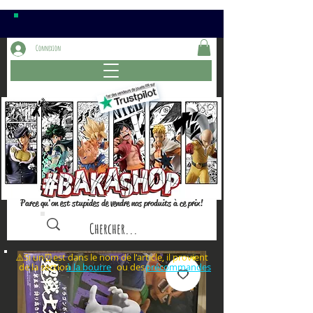
Connexion
Parce qu'on est stupides de vendre nos produits à ce prix!
⚠️Si un⏰est dans le nom de l'article, il provient
de la section ou des
à la bourre
précommandes