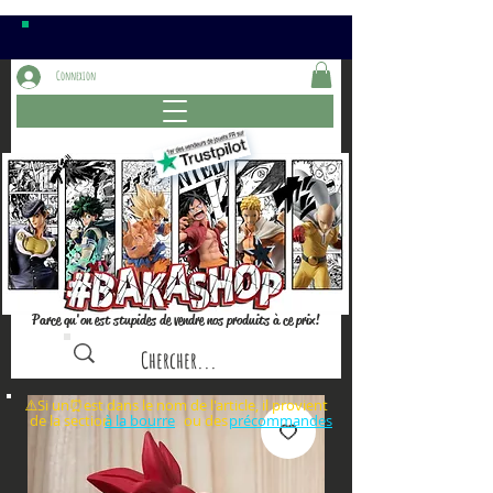
Connexion
Parce qu'on est stupides de vendre nos produits à ce prix!
⚠️Si un⏰est dans le nom de l'article, il provient
de la section ou des
à la bourre
précommandes