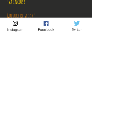
TVA Incluse
Rupture de stock!
Instagram
Facebook
Twitter
M'avertir en cas de Restock!
Description:
Taille: 15 cm
💡Nos liens utiles💡
🔥Newsletter🔥
Figurine en parfait état, aucun défaut apparent,
Mentions légales
vendue sans boîte!
Conditions générales vente