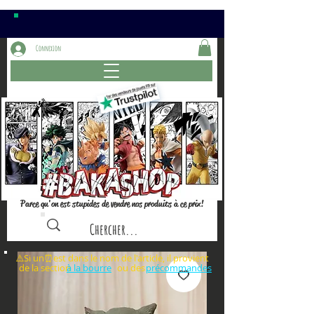
Connexion
Parce qu'on est stupides de vendre nos produits à ce prix!
⚠️Si un⏰est dans le nom de l'article, il provient
de la section ou des
à la bourre
précommandes