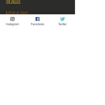
TVA Incluse
Rupture de stock!
Instagram
Facebook
Twitter
M'avertir en cas de Restock!
Description:
Taille: 18 cm
💡Nos liens utiles💡
🔥Newsletter🔥
Figurine en parfait état, une micro rayure sur le
Mentions légales
socle sous un pied, vendue sans boîte!
Conditions générales vente