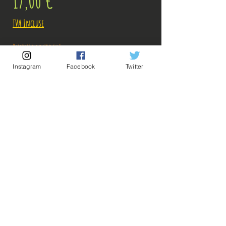
Prix
17,00 €
TVA Incluse
Rupture de stock!
Instagram
Facebook
Twitter
M'avertir en cas de Restock!
Description:
Taille: 17 cm
💡Nos liens utiles💡
🔥Newsletter🔥
Figurine en parfait état, aucun défaut apparent,
Mentions légales