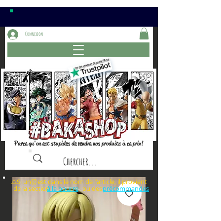
Connexion
Parce qu'on est stupides de vendre nos produits à ce prix!
⚠️Si un⏰est dans le nom de l'article, il provient
de la section ou des
à la bourre
précommandes