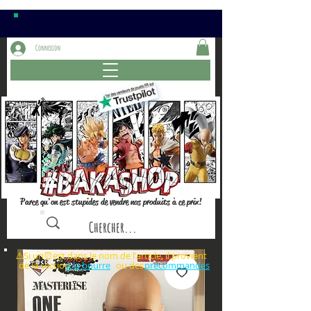
Connexion
Parce qu'on est stupides de vendre nos produits à ce prix!
⚠️Si un⏰est dans le nom de l'article, il provient
de la section ou des
à la bourre
précommandes