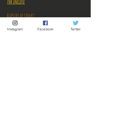
TVA Incluse
Rupture de stock!
Instagram
Facebook
Twitter
M'avertir en cas de Restock!
Description:
💡Nos liens utiles💡
🔥Newsletter🔥
Taille: 26 cm
Mentions légales
Conditions générales vente
Figurine en parfait état, aucun défaut apparent,