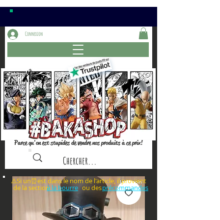
Connexion
Parce qu'on est stupides de vendre nos produits à ce prix!
⚠️Si un⏰est dans le nom de l'article, il provient
de la section ou des
à la bourre
précommandes