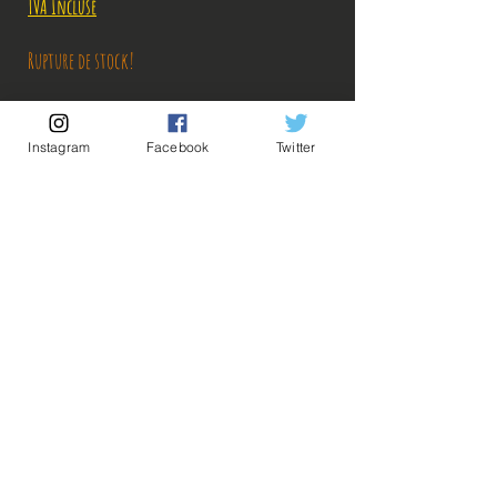
original
promotionnel
TVA Incluse
Rupture de stock!
M'avertir en cas de Restock!
Instagram
Facebook
Twitter
Découvrez notre produit exceptionnel, conçu pour offrir une
expérience unique et inégalée. Cet article est un produit officiel,
directement importé du Japon, garantissant authenticité et qualité
supérieure. Ne manquez pas l'occasion de posséder cet objet rare et
précieux.
Description:
-Fabricant: Bandai
-Taille: 11 cm
-Date de sortie: Janvier 2022
💡Nos liens utiles💡
🔥Newsletter🔥
Mentions légales