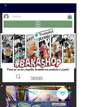
Connexion
Parce qu'on est stupides de vendre nos produits à ce prix!
⚠️Si un⏰est dans le nom de l'article, il provient
de la section ou des
à la bourre
précommandes