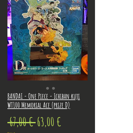
BANDAI - One Piece - Ichiban kuji
WT100 Memorial Ace (prize D)
Prix
Prix
 67,00 € 
63,00 €