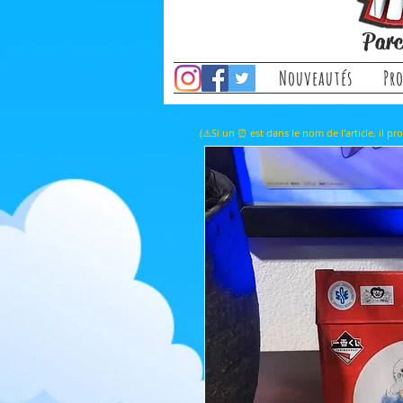
Parc
Nouveautés
Pr
(⚠️Si un ⏰ est dans le nom de l'a