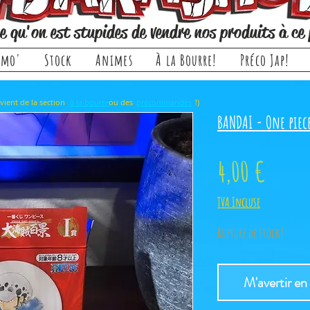
e qu'on est stupides de vendre nos produits à ce 
omo'
Stock
Animes
À la Bourre!
Préco Jap!
rticle, il provient de la section ou des !)
à la bourre
précommandes
BANDAI - One piece
Prix
4,00 €
TVA Incluse
Rupture de stock!
M'avertir en