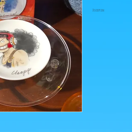
Description:
5 Goodies à 3 euros = 12 
5 Goodies à 4 euros = 16 
Pour connaître les tarif
euros, envoyez-nous un 
ps: Achat minimum: 8 eur
figurine neuve ou d'occ