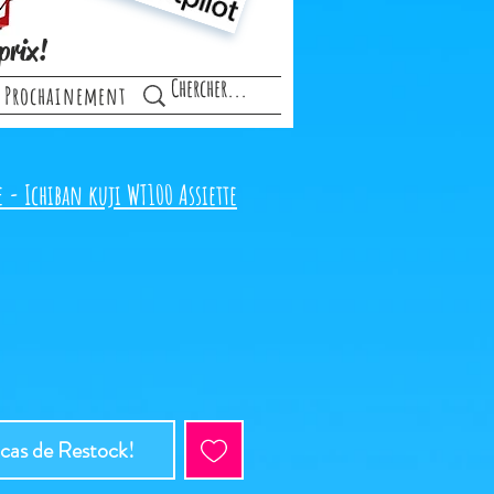
prix!
Prochainement
 - Ichiban kuji WT100 Assiette
 cas de Restock!