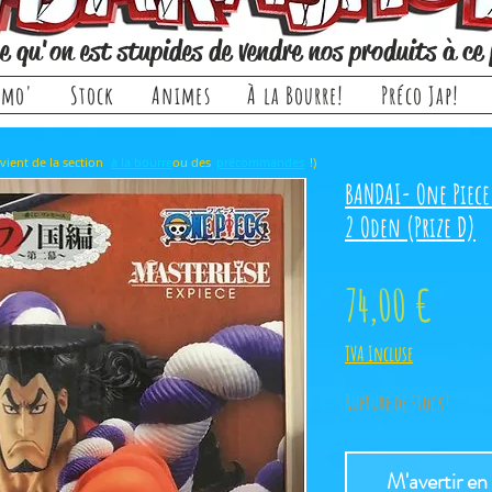
e qu'on est stupides de vendre nos produits à ce 
omo'
Stock
Animes
À la Bourre!
Préco Jap!
rticle, il provient de la section ou des !)
à la bourre
précommandes
BANDAI- One Piece
2 Oden (Prize D)
Prix
74,00 €
TVA Incluse
Rupture de stock!
M'avertir en