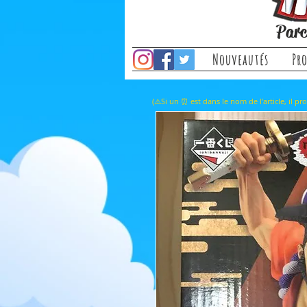
Parc
Nouveautés
Pr
(⚠️Si un ⏰ est dans le nom de l'a