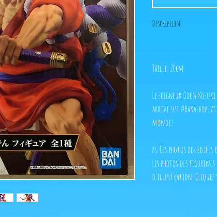
Description:
Taille: 20cm
Le seigneur Oden Kozuki
arrive sur #Bakashop, at
monde!
ps: Les photos des boites
les photos des figurines
d'illustration. Cliquez 