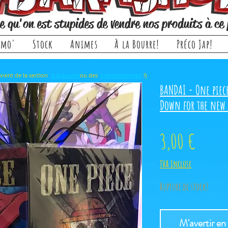
e qu'on est stupides de vendre nos produits à ce 
omo'
Stock
Animes
À la Bourre!
Préco Jap!
rticle, il provient de la section ou des !)
à la bourre
précommandes
BANDAI - One piec
Down for the new
Prix
3,00 €
TVA Incluse
Rupture de stock!
M'avertir en