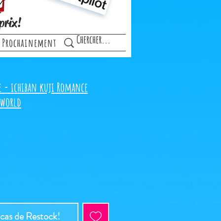
prix!
Prochainement
e - ichiban kuji Romance
 world
 cas de Restock!