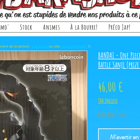
e qu'on est stupides de vendre nos produits à ce 
omo'
Stock
Animes
À la Bourre!
Préco Jap!
rticle, il provient de la section ou des !)
à la bourre
précommandes
BANDAI - One Piec
Battle Sanji (prize
Prix
46,00 €
TVA Incluse
Rupture de stock!
M'avertir en