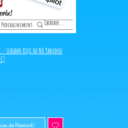
prix!
Prochainement
e - Ichiban Kuji Ha No Yakudou
 C)
 cas de Restock!