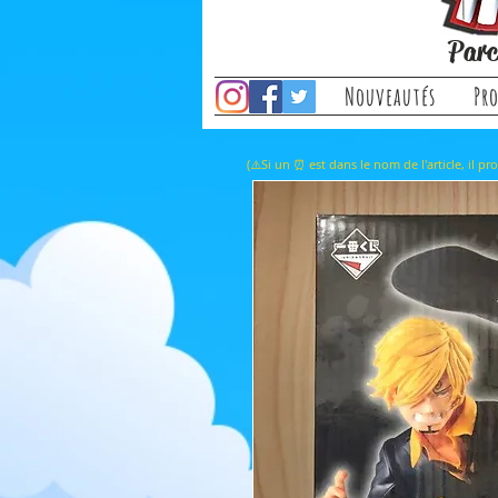
Parc
Nouveautés
Pr
(⚠️Si un ⏰ est dans le nom de l'a