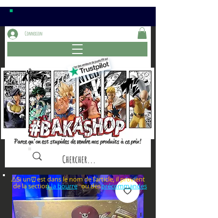
Connexion
Parce qu'on est stupides de vendre nos produits à ce prix!
⚠️Si un⏰est dans le nom de l'article, il provient
de la section ou des
à la bourre
précommandes