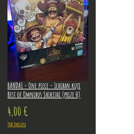
BANDAI - One piece - Ichiban kuji
Best of Omnibus Shikishi (prize H)
Prix
4,00 €
TVA Incluse