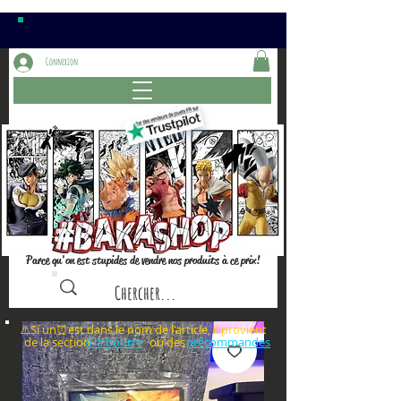
Connexion
Parce qu'on est stupides de vendre nos produits à ce prix!
⚠️Si un⏰est dans le nom de l'article, il provient
de la section ou des
à la bourre
précommandes