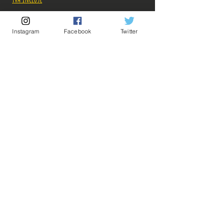
Rupture de stock!
Instagram
Facebook
Twitter
M'avertir en cas de Restock!
Description:
5 Goodies à 3 euros = 12 euros
5 Goodies à 4 euros = 16 euros
💡Nos liens utiles💡
🔥Newsletter🔥
Mentions légales
Pour connaître les tarifs des combinaisons de
Conditions générales vente
Goodies à 3 et 4 euros, envoyez-nous un message,
on avisera! ^^