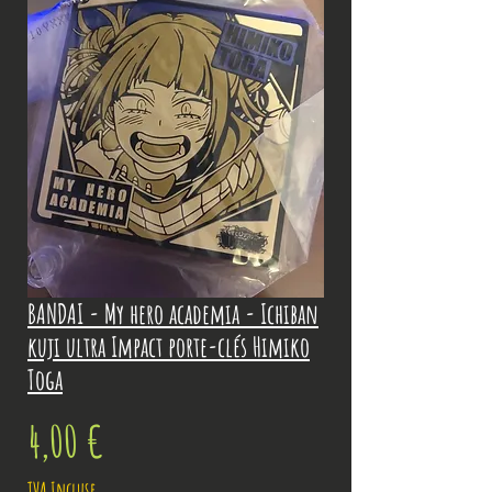
BANDAI - My hero academia - Ichiban
kuji ultra Impact porte-clés Himiko
Toga
Prix
4,00 €
TVA Incluse