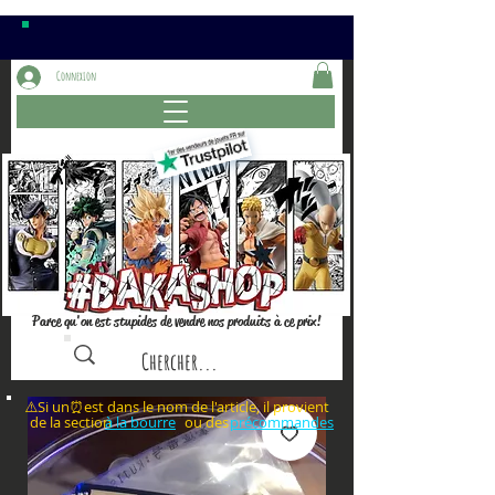
Connexion
Parce qu'on est stupides de vendre nos produits à ce prix!
⚠️Si un⏰est dans le nom de l'article, il provient
de la section ou des
à la bourre
précommandes