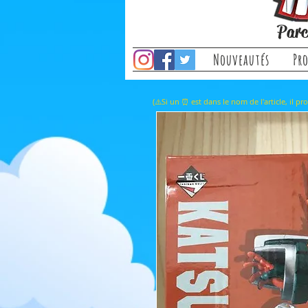
Parc
Nouveautés
Pr
(⚠️Si un ⏰ est dans le nom de l'a