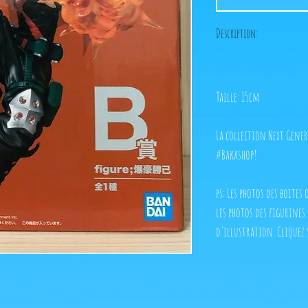
Description:
Taille: 15cm
La collection Next Gener
#Bakashop!
ps: Les photos des boites
les photos des figurines
d'illustration. Cliquez 