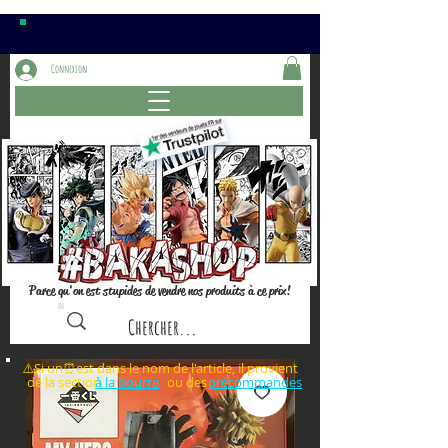
Connexion
Parce qu'on est stupides de vendre nos produits à ce prix!
⚠️Si un⏰est dans le nom de l'article, il provient
de la section ou des
à la bourre
précommandes