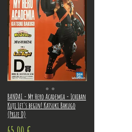
BANDAI - My Hero Academia - Ichiban
Kuji Let's begin! Katsuki Bakugo
(Prize D)
Prix
65,00 €