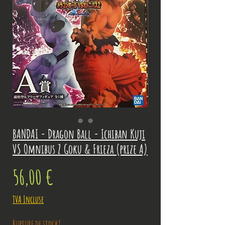
BANDAI - Dragon Ball - Ichiban Kuji
VS Omnibus Z Goku & Frieza (prize A)
Prix
56,00 €
TVA Incluse
Rupture de stock!