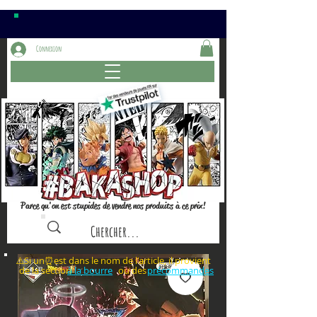
Connexion
Parce qu'on est stupides de vendre nos produits à ce prix!
⚠️Si un⏰est dans le nom de l'article, il provient
de la section ou des
à la bourre
précommandes