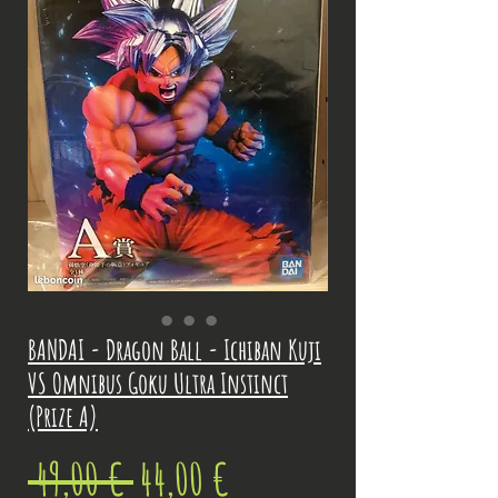
BANDAI - Dragon Ball - Ichiban Kuji
VS Omnibus Goku Ultra Instinct
(Prize A)
Prix
Prix
 49,00 € 
44,00 €