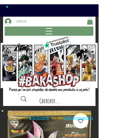
Connexion
Parce qu'on est stupides de vendre nos produits à ce prix!
⚠️Si un⏰est dans le nom de l'article, il provient
de la section ou des
à la bourre
précommandes