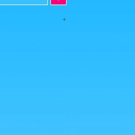
os! (possibilité de grouper avec une
asion!)