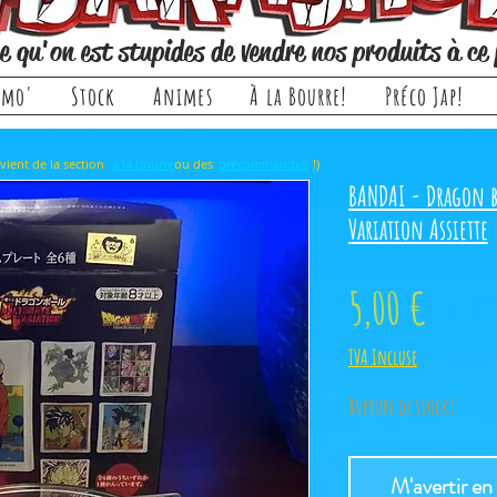
e qu'on est stupides de vendre nos produits à ce 
omo'
Stock
Animes
À la Bourre!
Préco Jap!
rticle, il provient de la section ou des !)
à la bourre
précommandes
BANDAI - Dragon b
Variation Assiette
Prix
5,00 €
TVA Incluse
Rupture de stock!
M'avertir en