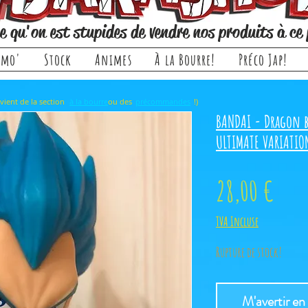
e qu'on est stupides de vendre nos produits à ce 
omo'
Stock
Animes
À la Bourre!
Préco Jap!
rticle, il provient de la section ou des !)
à la bourre
précommandes
BANDAI - Dragon ba
ULTIMATE VARIATIO
Prix
28,00 €
TVA Incluse
Rupture de stock!
M'avertir en