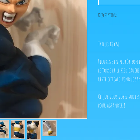
Description:
Taille: 18 cm
Figurine en plutôt bon é
le torse et le pied gauch
reste efficace. Vendue sa
Ce que vous voyez sur les
pour agrandir !