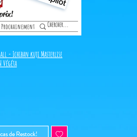
prix!
Prochainement
ll - Ichiban kuji Masterlise
N Végéta
 cas de Restock!