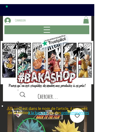
Connexion
Parce qu'on est stupides de vendre nos produits à ce prix!
⚠️Si un⏰est dans le nom de l'article, il provient
de la section ou des
à la bourre
précommandes