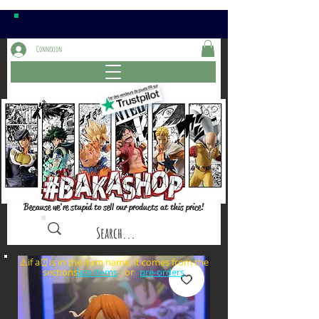
Connexion
Because we're stupid to sell our products at this price!
⚠️if a⏰is in the item name, it comes from the
sections: or
late items
pre-orders