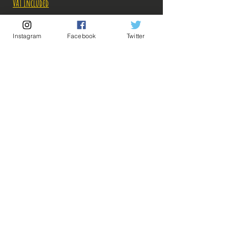
VAT Included
Out of Stock
Instagram
Facebook
Twitter
Notify When Available
Description:
-Fabricant: Banpresto
-Taille: 25 cm
-Date de sortie: Avril 2021
💡 Our Links 💡
🔥Newsletter🔥
Figurine en parfait état, aucun défaut apparent,
Legal Notices
vendue sans boîte!
General conditions of sale
Ce que vous voyez sur les photos est ce que vous