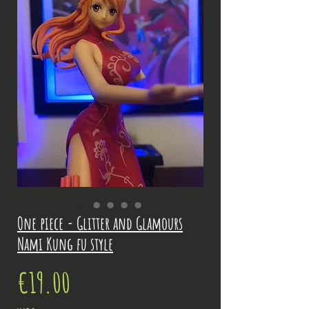
One piece - Glitter and Glamours
Nami Kung fu style
Price
€19.00