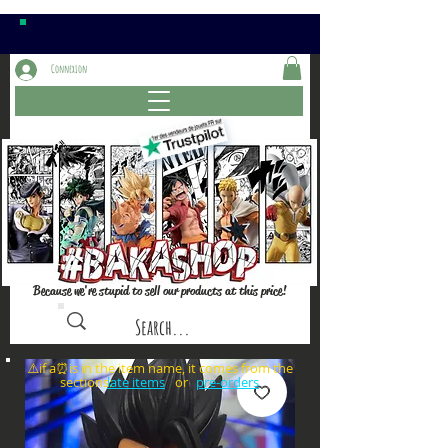
Connexion
Because we're stupid to sell our products at this price!
⚠️if a⏰is in the item name, it comes from the
sections: or
late items
pre-orders