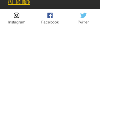
VAT Included
Out of Stock
Instagram
Facebook
Twitter
Notify When Available
Description:
-Fabricant: Banpresto
-Taille: 18 cm
-Date de sortie: Mars 2021
💡 Our Links 💡
🔥Newsletter🔥
Figurine en parfait état, aucun défaut apparent,
Legal Notices
vendue sans boîte!
General conditions of sale
Ce que vous voyez sur les photos est ce que vous