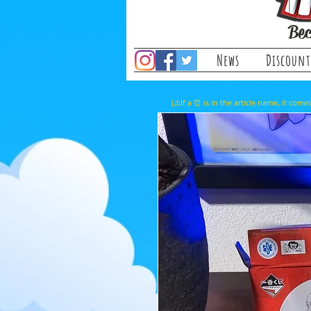
Bec
News
Discount
(⚠️If a ⏰ is in the article name