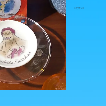
Description:
5 Goodies à 3 euros = 12 
5 Goodies à 4 euros = 16 
Pour connaître les tarif
euros, envoyez-nous un 
ps: Achat minimum: 8 eur
figurine neuve ou d'occ