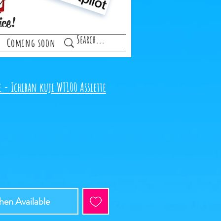
ice!
Coming soon
 - Ichiban kuji WT100 Assiette
en Available