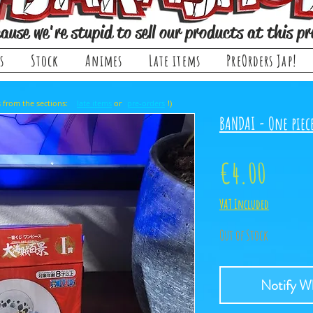
ause we're stupid to sell our products at this pr
s
Stock
Animes
Late items
PreOrders Jap!
, it comes from the sections: or !)
late items
pre-orders
BANDAI - One piece
Price
€4.00
VAT Included
Out of Stock
Notify Wh