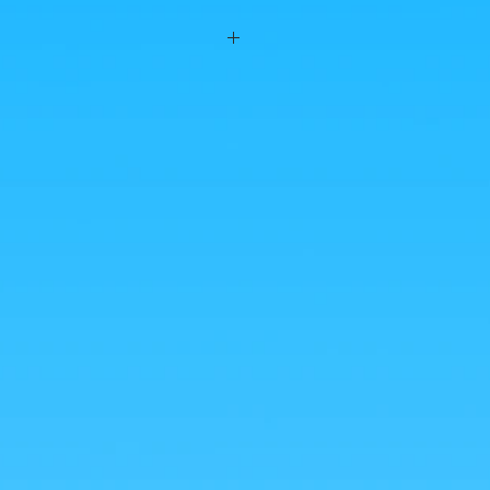
euros
euros
s des combinaisons de Goodies à 3 et 4
message, on avisera! ^^
os! (possibilité de grouper avec une
asion!)