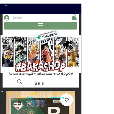
Connexion
Because we're stupid to sell our products at this price!
⚠️if a⏰is in the item name, it comes from the
sections: or
late items
pre-orders