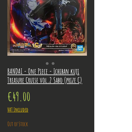
BANDAI - One Piece - Ichiban kuji
Treasure Cruise vol.2 Sabo (prize C)
Price
€49.00
VAT Included
Out of Stock