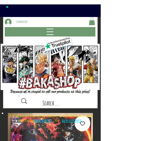
Connexion
Because we're stupid to sell our products at this price!
⚠️if a⏰is in the item name, it comes from the
sections: or
late items
pre-orders