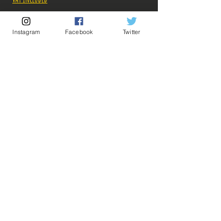
Out of Stock
Instagram
Facebook
Twitter
Notify When Available
Description:
Pour connaître les tarifs des combinaisons de
💡 Our Links 💡
🔥Newsletter🔥
Goodies à 3 et 4 euros, envoyez-nous un message,
Legal Notices
on avisera! ^^
General conditions of sale
ps: Achat minimum: 12 euros! (possibilité de
grouper avec une figurine neuve ou d'occasion!)