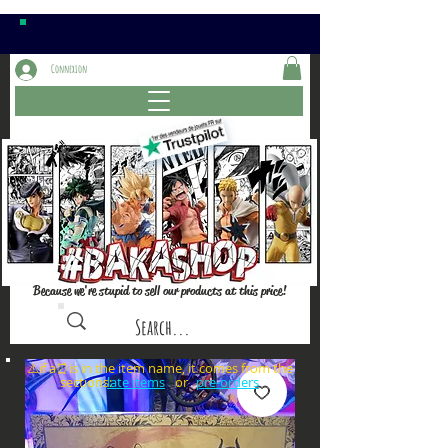
Connexion
Because we're stupid to sell our products at this price!
⚠️if a⏰is in the item name, it comes from the
sections: or
late items
pre-orders