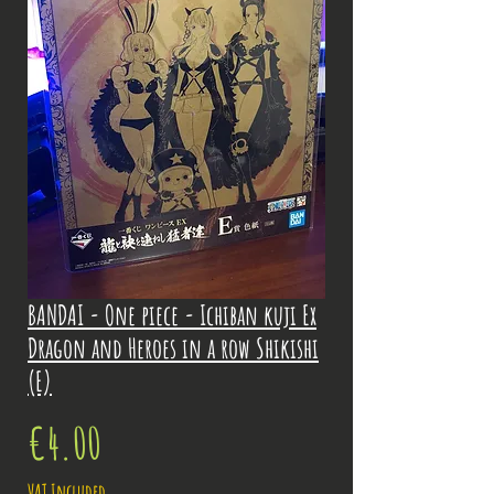
BANDAI - One piece - Ichiban kuji Ex
Dragon and Heroes in a row Shikishi
(E)
Price
€4.00
VAT Included