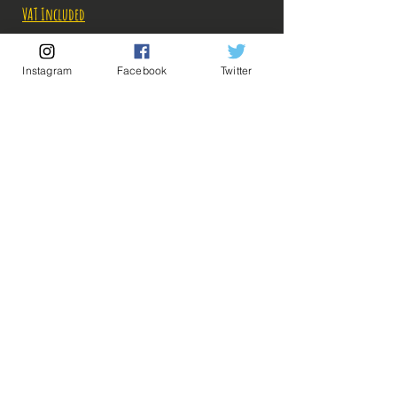
VAT Included
Out of Stock
Instagram
Facebook
Twitter
Notify When Available
Description:
Pour connaître les tarifs des combinaisons de
Goodies à 3 et 4 euros, envoyez-nous un message,
💡 Our Links 💡
🔥Newsletter🔥
on avisera! ^^
Legal Notices
General conditions of sale
ps: Achat minimum: 12 euros! (possibilité de
grouper avec une figurine neuve ou d'occasion!)