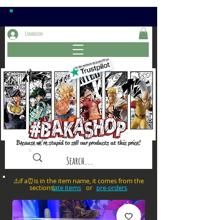
Connexion
Because we're stupid to sell our products at this price!
⚠️if a⏰is in the item name, it comes from the
sections: or
late items
pre-orders