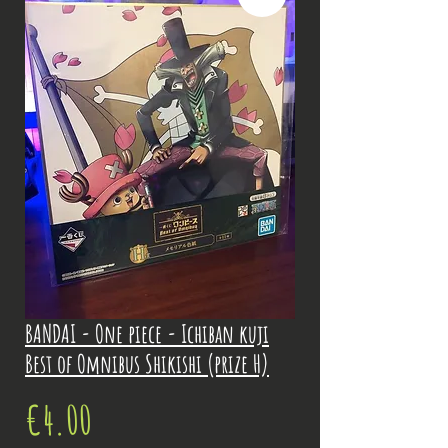
BANDAI - One piece - Ichiban kuji
Best of Omnibus Shikishi (prize H)
Price
€4.00