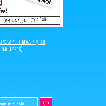
ice!
Coming soon
Academia - Ichiban kuji Go
ugo (prize B)
en Available