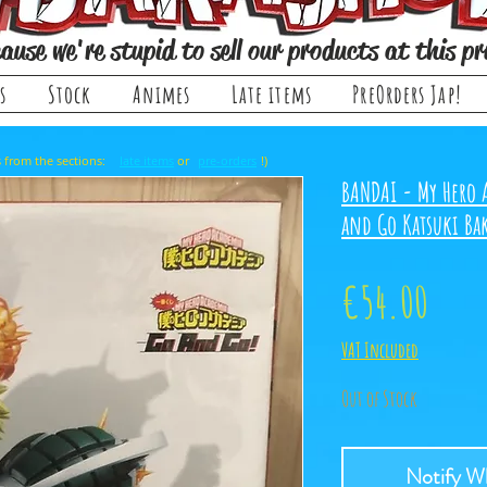
ause we're stupid to sell our products at this pr
s
Stock
Animes
Late items
PreOrders Jap!
, it comes from the sections: or !)
late items
pre-orders
BANDAI - My Hero 
and Go Katsuki Bak
Price
€54.00
VAT Included
Out of Stock
Notify Wh