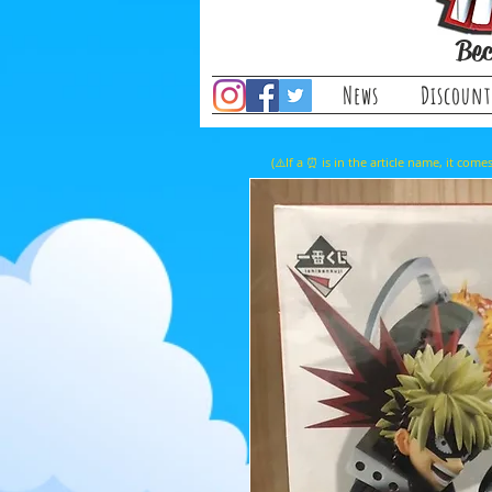
Bec
News
Discount
(⚠️If a ⏰ is in the article name