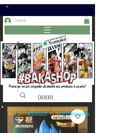
Connexion
Parce qu'on est stupides de vendre nos produits à ce prix!
⚠️Si un⏰est dans le nom de l'article, il provient
de la section ou des
à la bourre
précommandes