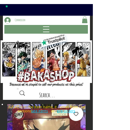
Connexion
Because we're stupid to sell our products at this price!
⚠️if a⏰is in the item name, it comes from the
sections: or
late items
pre-orders