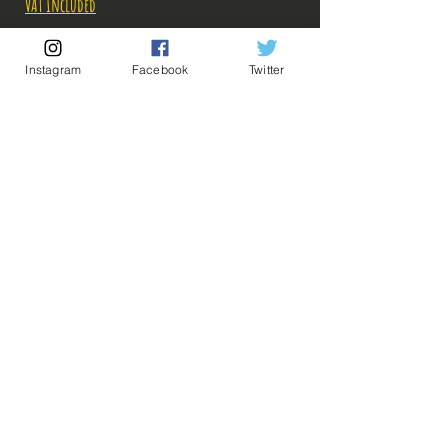
Price
Price
VAT Included
Out of Stock
Instagram
Facebook
Twitter
Notify When Available
Description:
produit scellé!
On nous a décrit ça comme une serviette de
💡 Our Links 💡
🔥Newsletter🔥
bain, mais il est possible que cela soit une toile
Legal Notices
à accrocher au mur!
General conditions of sale