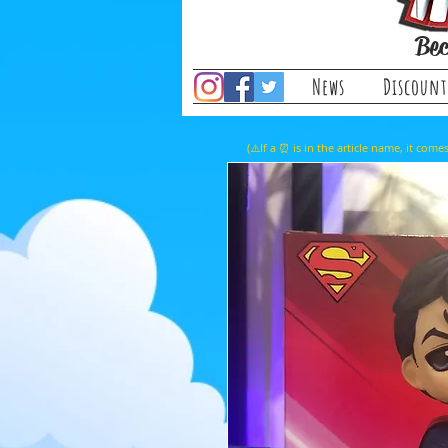
Bec
News
Discount
(⚠️If a ⏰ is in the article name