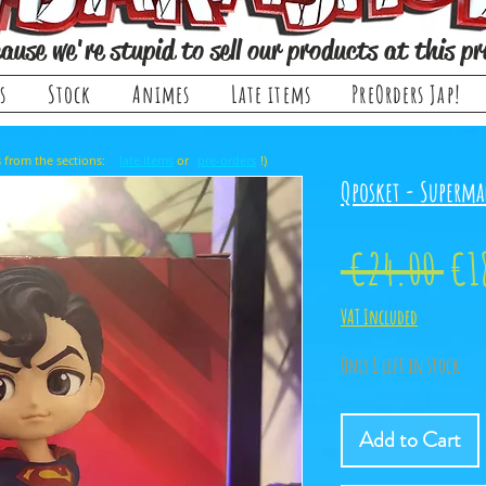
ause we're stupid to sell our products at this pr
s
Stock
Animes
Late items
PreOrders Jap!
, it comes from the sections: or !)
late items
pre-orders
Qposket - Superma
Reg
 €24.00 
€1
Pri
VAT Included
Only 1 left in stock
Add to Cart