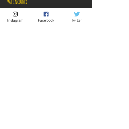
VAT Included
Out of Stock
Instagram
Facebook
Twitter
Notify When Available
Description:
-Fabricant: Banpresto
-Taille: 23 cm
-Date de sortie: Décembre 2018
💡 Our Links 💡
🔥Newsletter🔥
Figurine en parfait état et complète (3 visages +
Legal Notices
2 cous + socle) , aucun défaut apparent, vendue
General conditions of sale
AVEC boîte!