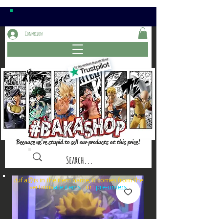
Connexion
Because we're stupid to sell our products at this price!
⚠️if a⏰is in the item name, it comes from the
sections: or
late items
pre-orders