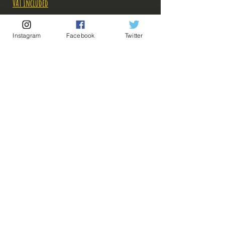
VAT Included
Out of Stock
Instagram
Facebook
Twitter
Notify When Available
Description:
-Fabricant: Banpresto
-Taille: 16 cm
-Date de sortie: Février 2019
💡 Our Links 💡
🔥Newsletter🔥
Figurine en parfait état, aucun défaut apparent,
Legal Notices
vendue sans boîte!
General conditions of sale
Ce que vous voyez sur les photos est ce que vous