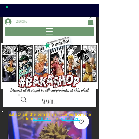
Connexion
Because we're stupid to sell our products at this price!
⚠️if a⏰is in the item name, it comes from the
sections: or
late items
pre-orders