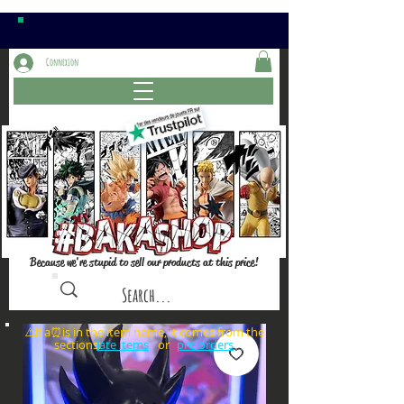
Connexion
Because we're stupid to sell our products at this price!
⚠️if a⏰is in the item name, it comes from the
sections: or
late items
pre-orders