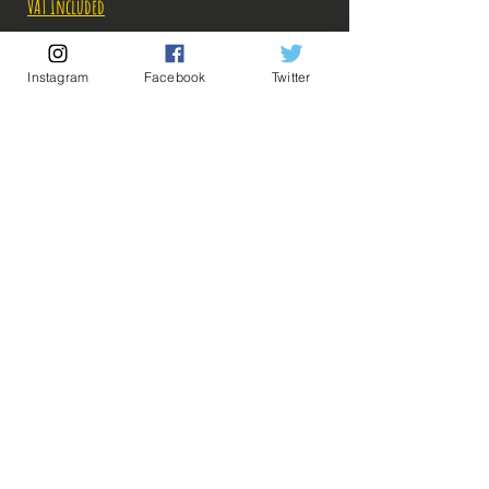
VAT Included
Out of Stock
Instagram
Facebook
Twitter
Notify When Available
Description:
-Fabricant: Banpresto
-Taille: 14 cm
Date de sortie: Juin 2012
💡 Our Links 💡
🔥Newsletter🔥
Figurine en parfait état, aucun défaut apparent,
Legal Notices
vendue sans boîte!
General conditions of sale
Ce que vous voyez sur les photos est ce que vous