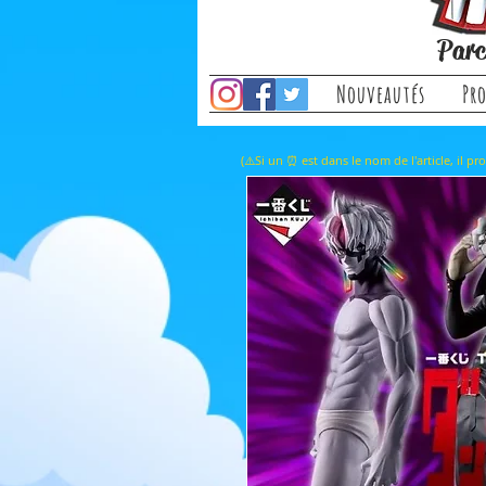
Parc
Nouveautés
Pr
(⚠️Si un ⏰ est dans le nom de l'a