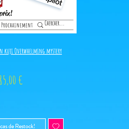
prix!
Prochainement
an kuji Overwhelming mystery
ix
Prix
85,00 €
riginal
promotionnel
 cas de Restock!