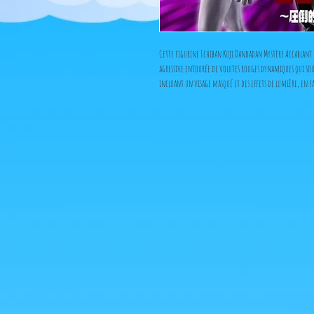
Cette figurine Ichiban Kuji Dandadan Mystère Accablant 
agressive entourée de volutes rouges dynamiques qui soul
incluant un visage masqué et des effets de lumière, en fa