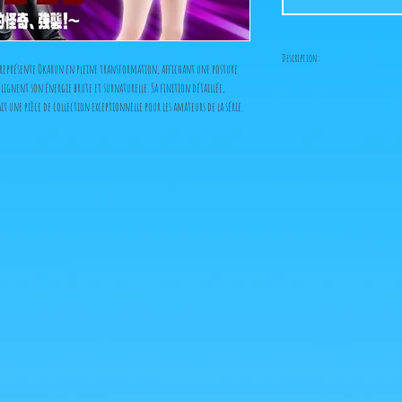
Description:
représente Okarun en pleine transformation, affichant une posture 
ignent son énergie brute et surnaturelle. Sa finition détaillée, 
Marque :
Bandai
it une pièce de collection exceptionnelle pour les amateurs de la série.
Taille :
25 cm
Date de sortie :
17/10/20