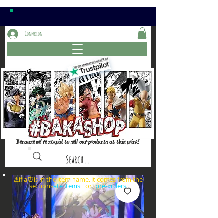
Connexion
Because we're stupid to sell our products at this price!
⚠️if a⏰is in the item name, it comes from the
sections: or
late items
pre-orders