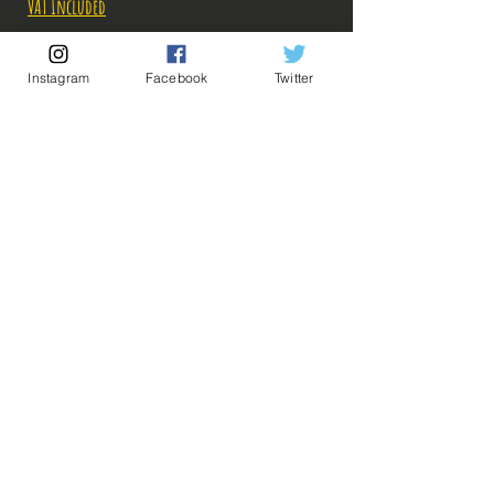
VAT Included
Out of Stock
Instagram
Facebook
Twitter
Notify When Available
Description:
-Fabricant: Banpresto
-Taille: 17 cm
-Date de sortie: Octobre 2021
💡 Our Links 💡
🔥Newsletter🔥
(Les photos des figurines hors boite sont
Legal Notices
récupérées sur google à titre d'illustration, les
General conditions of sale
boites ne sont pas ouvertes)