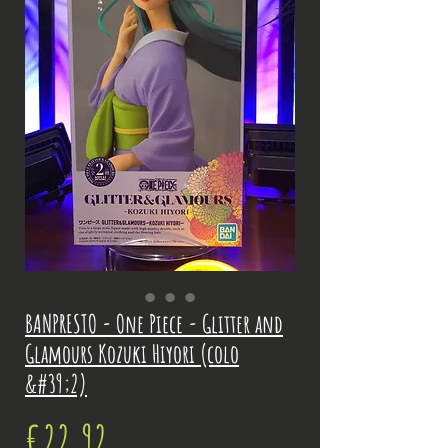
BANPRESTO - One Piece - Glitter and
Glamours Kozuki Hiyori (colo
&#39;2)
Price
€22.92