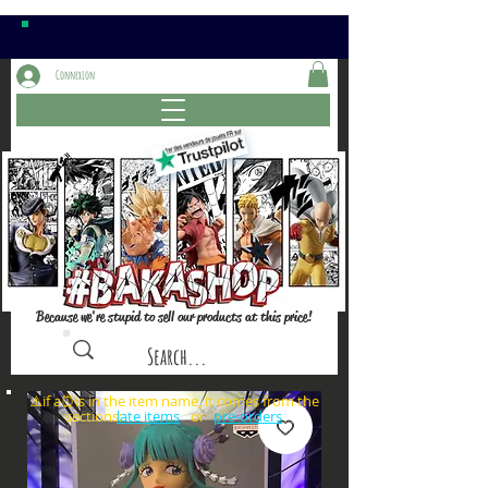
Connexion
Because we're stupid to sell our products at this price!
⚠️if a⏰is in the item name, it comes from the
sections: or
late items
pre-orders