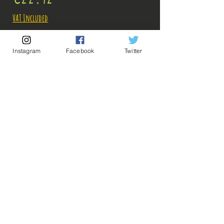
VAT Included
Out of Stock
Instagram
Facebook
Twitter
Notify When Available
Découvrez notre produit unique, conçu pour offrir une expérience
exceptionnelle. Fabriqué avec soin et précision, il incarne l'élégance
et la qualité.
C'est un produit officiel, directement importé du Japon,
garantissant authenticité et excellence.
💡 Our Links 💡
🔥Newsletter🔥
Legal Notices
General conditions of sale