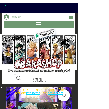
Connexion
Because we're stupid to sell our products at this price!
⚠️if a⏰is in the item name, it comes from the
sections: or
late items
pre-orders