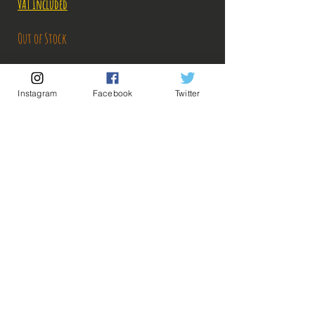
VAT Included
Out of Stock
Notify When Available
Instagram
Facebook
Twitter
Découvrez notre produit exclusif, conçu avec une précision
exceptionnelle pour répondre à vos attentes. Ce produit est un article
officiel, directement importé du Japon, garantissant authenticité
et qualité supérieure. Ne manquez pas l'occasion de posséder cet objet
unique qui incarne l'excellence japonaise.
Description:
Taille:
Date de sortie: Septembre 2021
💡 Our Links 💡
🔥Newsletter🔥
Legal Notices