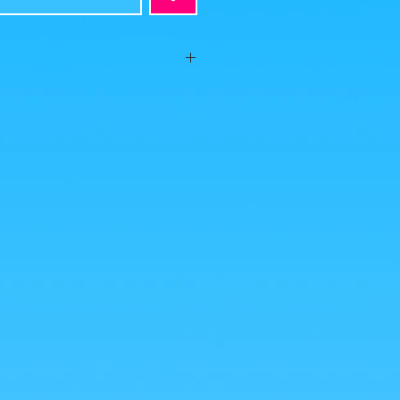
2018
t, aucun défaut apparent, vendue sans
 photos est ce que vous achetez, cliquez