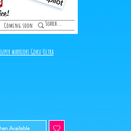
ice!
Coming soon
super warriors Goku Ultra
en Available