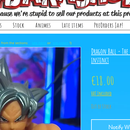
ause we're stupid to sell our products at this pr
s
Stock
Animes
Late items
PreOrders Jap!
, it comes from the sections: or !)
late items
pre-orders
Dragon Ball - The 
instinct
Price
€18.00
VAT Included
Out of Stock
Notify Wh