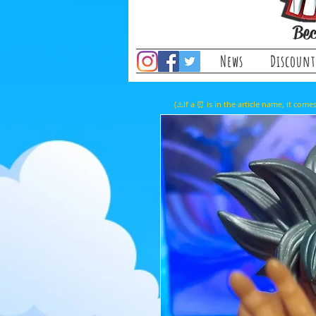
Bec
News
Discount
(⚠️If a ⏰ is in the article name