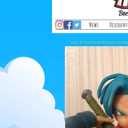
Bec
News
Discount
(⚠️If a ⏰ is in the article name