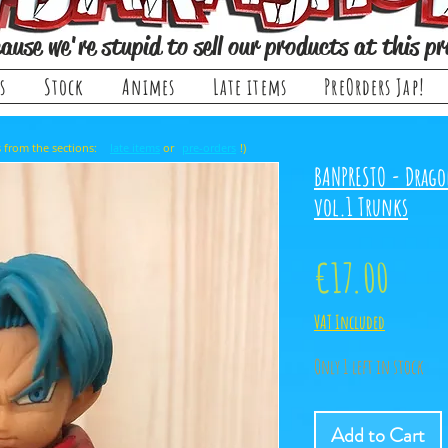
ause we're stupid to sell our products at this pr
s
Stock
Animes
Late items
PreOrders Jap!
, it comes from the sections: or !)
late items
pre-orders
BANPRESTO - Dragon
vol.1 Trunks
Price
€17.00
VAT Included
Only 1 left in stock
Add to Cart