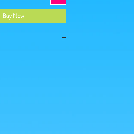
Buy Now
2017
t, aucun défaut apparent, vendue sans
 photos est ce que vous achetez, cliquez