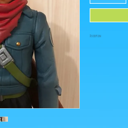
Description:
-Fabricant: Banpresto
-Taille: 17 cm
-Date de sortie: Janvier 
Figurine en parfait éta
boîte!
Ce que vous voyez sur les
pour agrandir!