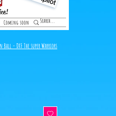
ice!
Coming soon
 Ball - DXF The super Warriors