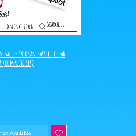
ice!
Coming soon
n Ball - Dokkan Battle Collab
 (complete set)
en Available