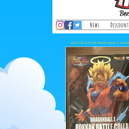
Bec
News
Discount
(⚠️If a ⏰ is in the article name