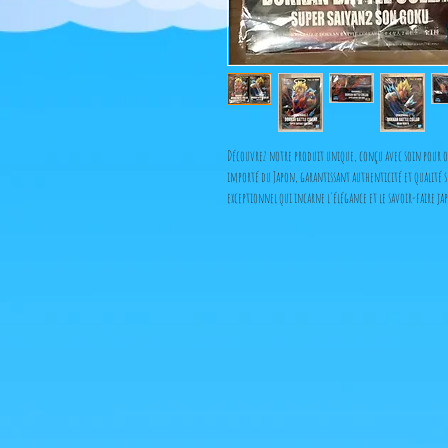
Découvrez notre produit unique, conçu avec soin pour of
importé du Japon, garantissant authenticité et qualité s
exceptionnel qui incarne l'élégance et le savoir-faire ja