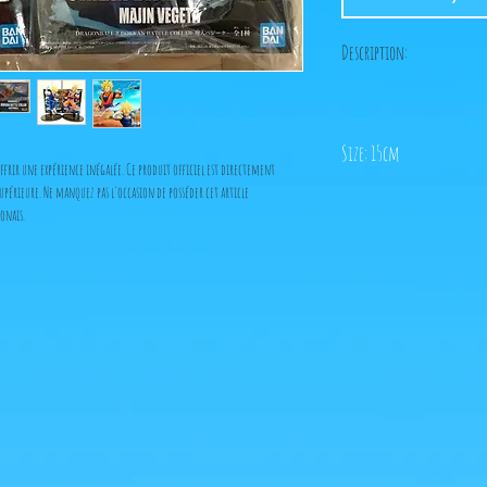
Description:
Size: 15cm
frir une expérience inégalée. Ce produit officiel est directement
upérieure. Ne manquez pas l'occasion de posséder cet article
ponais.