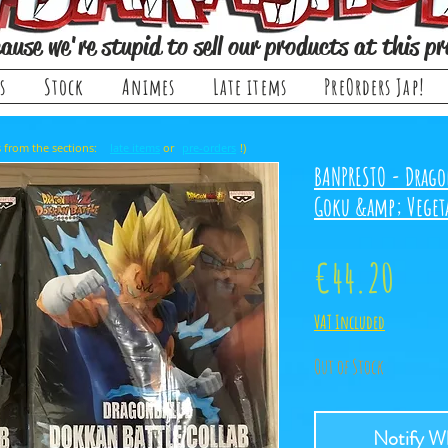
ause we're stupid to sell our products at this pr
s
Stock
Animes
Late items
PreOrders Jap!
, it comes from the sections: or !)
late items
pre-orders
BANPRESTO - Drago
Goku &amp; Vegeta
Price
€44.20
VAT Included
Out of Stock
Notify Wh