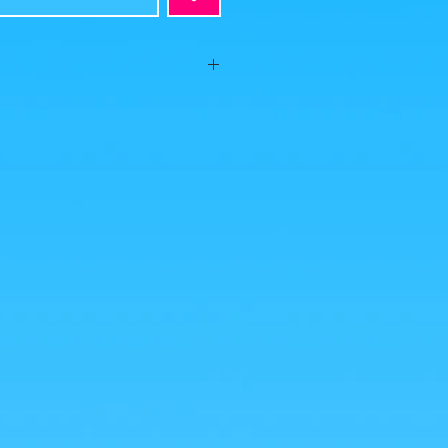
e 2020
t, aucun défaut apparent, vendue sans
 photos est ce que vous achetez, cliquez