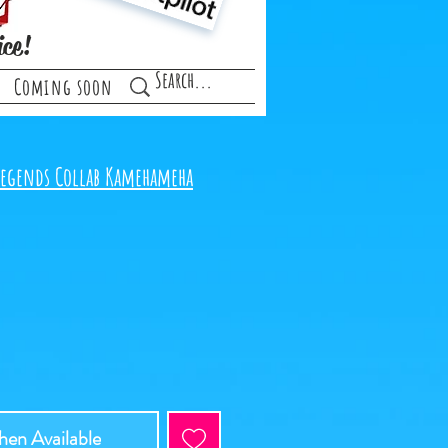
ice!
Coming soon
Legends Collab Kamehameha
e
en Available