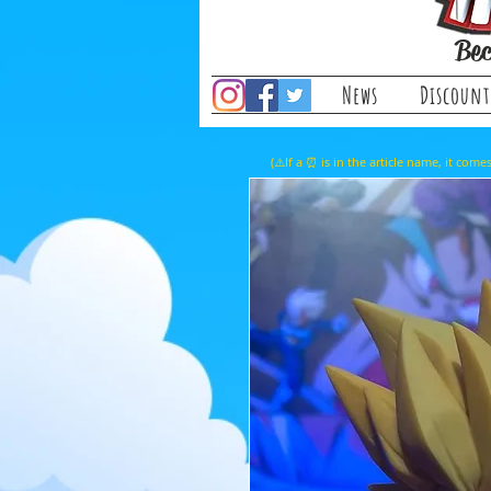
Bec
News
Discount
(⚠️If a ⏰ is in the article name