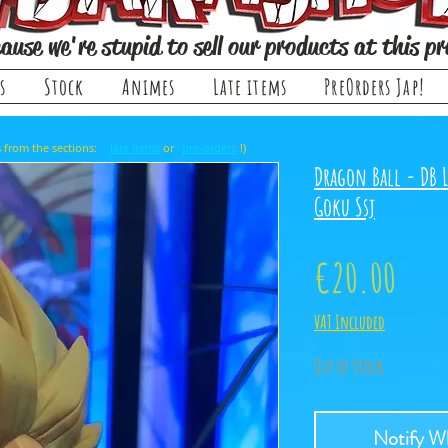
ause we're stupid to sell our products at this pr
s
Stock
Animes
Late items
PreOrders Jap!
, it comes from the sections: or !)
late items
pre-orders
Dragon Ball - DB 
Goku Ssj
Pric
€20.00
VAT Included
Out of Stock
Notify Wh