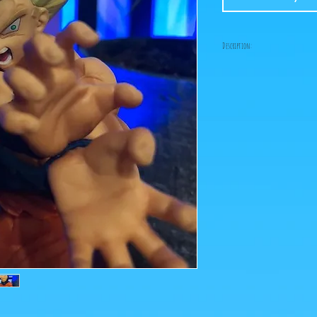
Description:
-Fabricant: Banpresto
-Taille: 17 cm
-Date de sortie: Décembr
Figurine en parfait éta
boîte!
Ce que vous voyez sur les
pour agrandir!