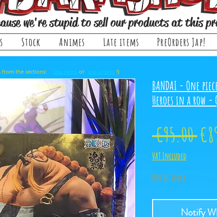
ause we're stupid to sell our products at this pr
s
Stock
Animes
Late items
PreOrders Jap!
, it comes from the sections: or !)
late items
pre-orders
BANDAI - One piec
Heroes in a row - 
Reg
 €95.00 
€8
Pri
VAT Included
Out of Stock
Notify Wh