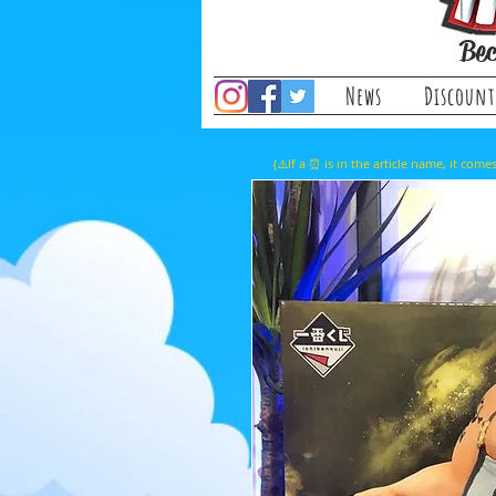
Bec
News
Discount
(⚠️If a ⏰ is in the article name