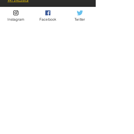
Out of Stock
Instagram
Facebook
Twitter
Notify When Available
Description:
Pour connaître les tarifs des combinaisons de
Goodies à 3 et 4 euros, envoyez-nous un message,
💡 Our Links 💡
🔥Newsletter🔥
on avisera! ^^
Legal Notices
General conditions of sale
ps: Achat minimum: 12 euros! (possibilité de
grouper avec une figurine neuve ou d'occasion!)