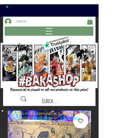
Connexion
Because we're stupid to sell our products at this price!
⚠️if a⏰is in the item name, it comes from the
sections: or
late items
pre-orders