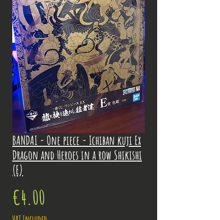
BANDAI - One piece - Ichiban kuji Ex
Dragon and Heroes in a row Shikishi
(E)
Price
€4.00
VAT Included