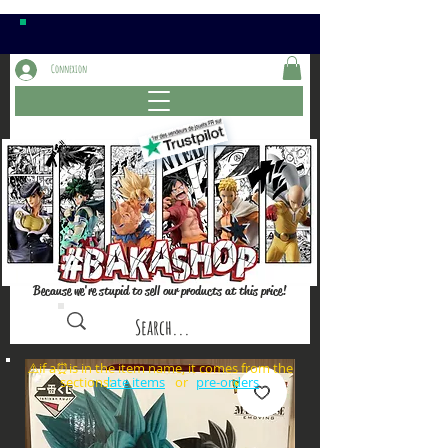
Connexion
Because we're stupid to sell our products at this price!
⚠️if a⏰is in the item name, it comes from the
sections: or
late items
pre-orders