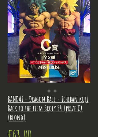
BANDAI - Dragon Ball - Ichiban kuji
Back to the film Broly 94 (prize C)
(blond)
Price
€63.00