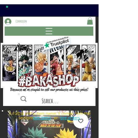
Connexion
Because we're stupid to sell our products at this price!
⚠️if a⏰is in the item name, it comes from the
sections: or
late items
pre-orders