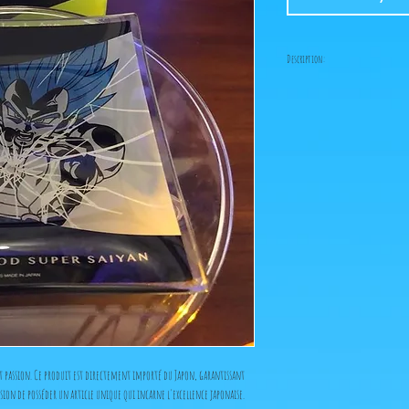
Description:
ps: Achat minimum: 8 eur
figurine neuve ou d'occ
t passion. Ce produit est directement importé du Japon, garantissant
sion de posséder un article unique qui incarne l'excellence japonaise.