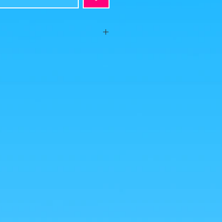
os! (possibilité de grouper avec une
asion!)