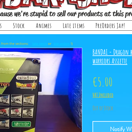
ause we're stupid to sell our products at this pr
s
Stock
Animes
Late items
PreOrders Jap!
, it comes from the sections: or !)
late items
pre-orders
BANDAI - Dragon b
warriors Assiette
Price
€5.00
VAT Included
Out of Stock
Notify Wh