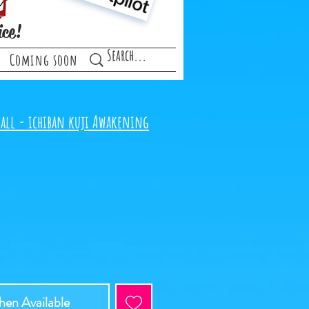
ice!
Coming soon
all - ichiban kuji Awakening
en Available