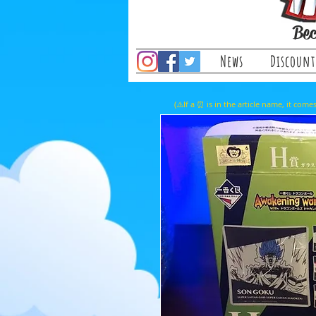
Bec
News
Discount
(⚠️If a ⏰ is in the article name