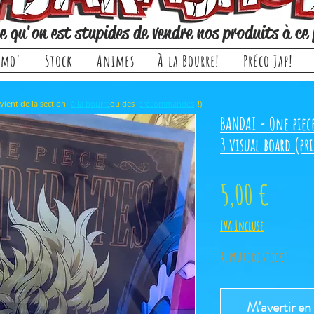
e qu'on est stupides de vendre nos produits à ce 
omo'
Stock
Animes
À la Bourre!
Préco Jap!
rticle, il provient de la section ou des !)
à la bourre
précommandes
BANDAI - One piec
3 visual board (pri
Prix
5,00 €
TVA Incluse
Rupture de stock!
M'avertir en