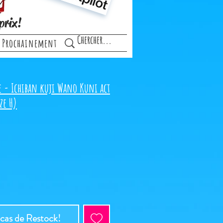
prix!
Prochainement
e - Ichiban kuji Wano Kuni act
ze H)
 cas de Restock!